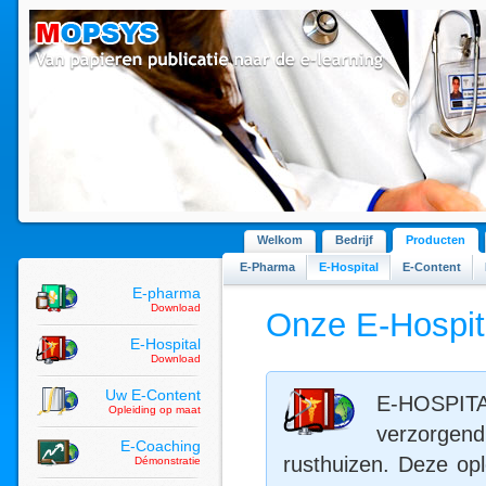
Welkom
Bedrijf
Producten
E-Pharma
E-Hospital
E-Content
E-pharma
Download
Onze E-Hospit
E-Hospital
Download
Uw E-Content
E-HOSPITAL
Opleiding op maat
verzorgend
E-Coaching
rusthuizen. Deze opl
Démonstratie