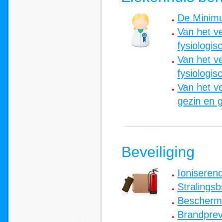
De Minimu
Van het v
fysiologis
Van het v
fysiologis
Van het v
gezin en 
Beveiliging
Ioniserend
Stralings
Bescherm
Brandprev