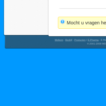
Mocht u vragen he
Welkom
-
Bedrijf
-
Producten
(
E-Pharma
-
E-Ho
© 2001-2009 MOP